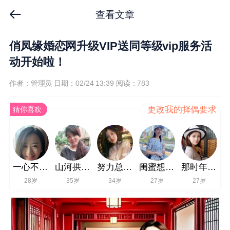
查看文章
俏凤缘婚恋网升级VIP送同等级vip服务活
动开始啦！
作者：管理员
日期：02/24 13:39
阅读：783
更改我的择偶要求
猜你喜欢
一心不够伤
山河拱手为君一笑
努力总会发光i
闺蜜想你了
那时年少i0
28岁
35岁
34岁
27岁
27岁