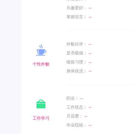
兴趣爱好：
--
掌握语言：
--
外貌自评：
--
是否吸烟：
--
锻炼习惯：
--
个性外貌
身体状况：
--
职业：
--
工作状态：
--
月花费：
--
工作学习
毕业院校：
--