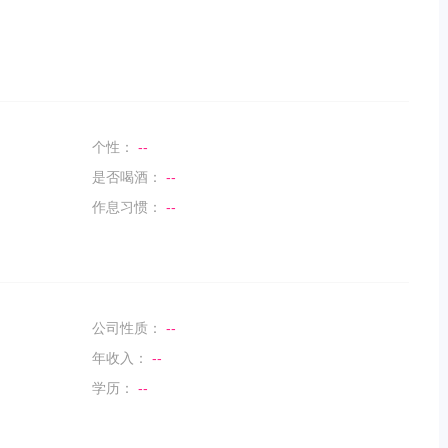
个性：
--
是否喝酒：
--
作息习惯：
--
公司性质：
--
年收入：
--
学历：
--