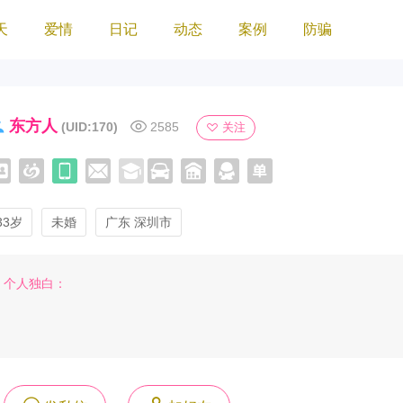
天
爱情
日记
动态
案例
防骗
东方人
(UID:170)
2585
关注
33岁
未婚
广东 深圳市
个人独白：