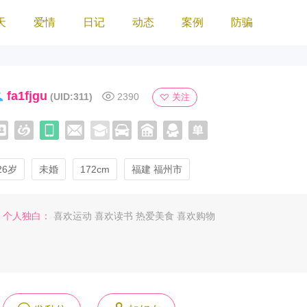
天
爱情
日记
动态
案例
防骗
fa1fjgu
(UID:311)
2390
关注
26岁
未婚
172cm
福建 福州市
个人独白：
喜欢运动 喜欢读书 热爱美食 喜欢购物