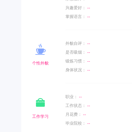
兴趣爱好：
--
掌握语言：
--
外貌自评：
--
是否吸烟：
--
锻炼习惯：
--
个性外貌
身体状况：
--
职业：
--
工作状态：
--
月花费：
--
工作学习
毕业院校：
--