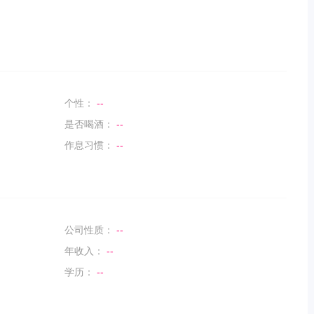
个性：
--
是否喝酒：
--
作息习惯：
--
公司性质：
--
年收入：
--
学历：
--