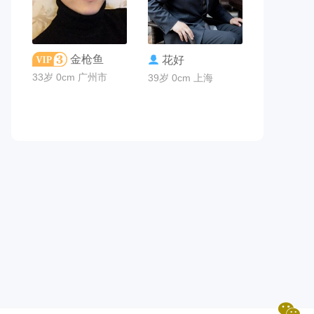
联系TA
联系TA
金枪鱼
花好
33岁 0cm 广州市
39岁 0cm 上海