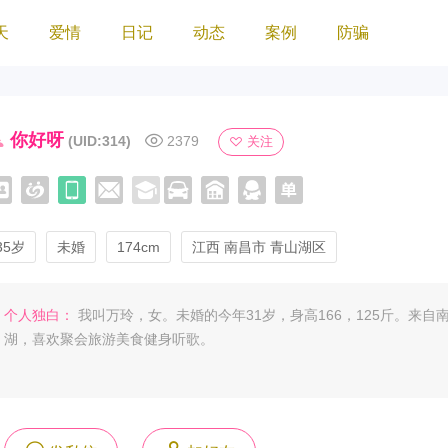
天
爱情
日记
动态
案例
防骗
你好呀
(UID:314)
2379
关注
35岁
未婚
174cm
江西 南昌市 青山湖区
个人独白：
我叫万玲，女。未婚的今年31岁，身高166，125斤。来自
湖，喜欢聚会旅游美食健身听歌。