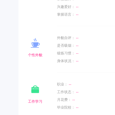
兴趣爱好：
--
掌握语言：
--
外貌自评：
--
是否吸烟：
--
锻炼习惯：
--
个性外貌
身体状况：
--
职业：
--
工作状态：
--
月花费：
--
工作学习
毕业院校：
--