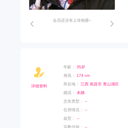
会员还没有上传相册~
年龄：
35岁
身高：
174 cm
所在地：
江西 南昌市 青山湖区
详细资料
婚况：
未婚
交友类型：
--
住房情况：
--
血型：
--
宗教信仰：
--