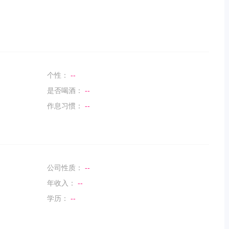
个性：
--
是否喝酒：
--
作息习惯：
--
公司性质：
--
年收入：
--
学历：
--