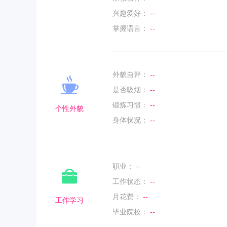
兴趣爱好：
--
掌握语言：
--
外貌自评：
--
是否吸烟：
--
锻炼习惯：
--
个性外貌
身体状况：
--
职业：
--
工作状态：
--
月花费：
--
工作学习
毕业院校：
--