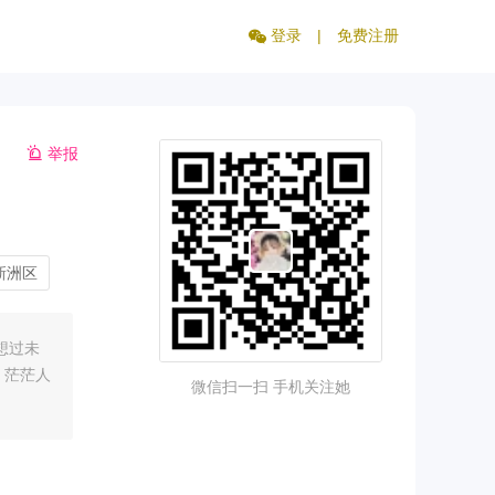
登录
|
免费注册
举报
新洲区
想过未
，茫茫人
微信扫一扫 手机关注她