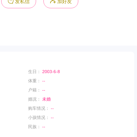
发私信
加好友
生日：
2003-6-8
体重：
--
户籍：
--
婚况：
未婚
购车情况：
--
小孩情况：
--
民族：
--