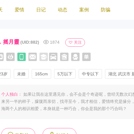
天
爱情
日记
动态
案例
防骗
摇月靈
(UID:882)
1874
关注
23岁
未婚
165cm
5万以下
中专以下
湖北 武汉市 
个人独白：
如果让我在这里遇见你，会不会是个奇迹呢，曾经无数次幻
来另一半的样子，朦胧而亲切，找寻至今，我才相信，爱情终究是缘分
海两个人的相识相爱，本身就是一种巧合，你会是我的那个巧合吗？