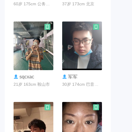
60岁 175cm 公务员 齐齐哈尔市
37岁 173cm 北京
联系TA
联系TA
sqcxac
军军
21岁 163cm 鞍山市
30岁 174cm 巴音郭楞州