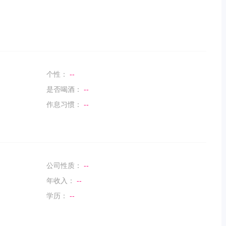
个性：
--
是否喝酒：
--
作息习惯：
--
公司性质：
--
年收入：
--
学历：
--