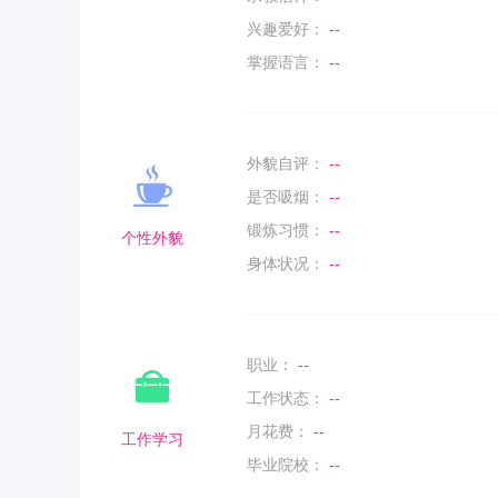
兴趣爱好：
--
掌握语言：
--
外貌自评：
--
是否吸烟：
--
锻炼习惯：
--
个性外貌
身体状况：
--
职业：
--
工作状态：
--
月花费：
--
工作学习
毕业院校：
--