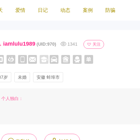
天
爱情
日记
动态
案例
防骗
iamlulu1989
(UID:970)
1341
关注
37岁
未婚
安徽 蚌埠市
个人独白：