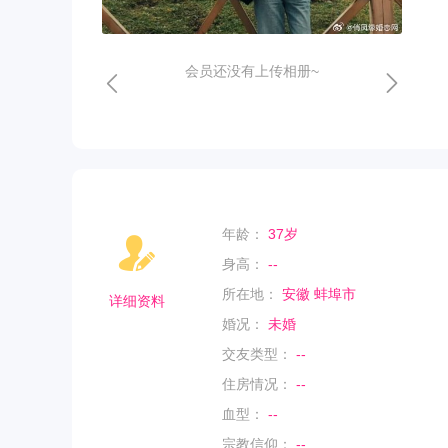
会员还没有上传相册~
年龄：
37岁
身高：
--
所在地：
安徽 蚌埠市
详细资料
婚况：
未婚
交友类型：
--
住房情况：
--
血型：
--
宗教信仰：
--